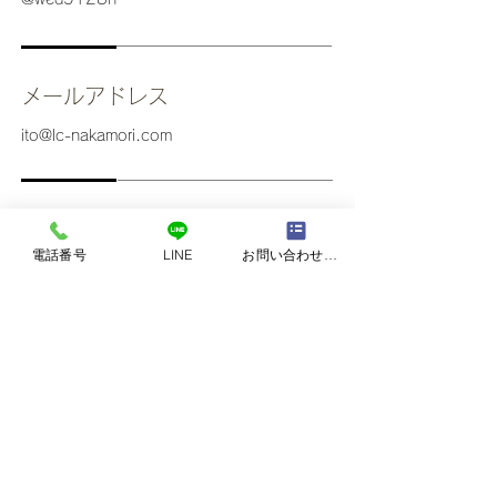
メールアドレス
ito@lc-nakamori.com
​業務内容
電話番号
LINE
お問い合わせフォーム
•給与計算
•労働相談
•採用面接
•労働保険/社会保険手続き
•就業規則作成
•中小事業主労災加入手続き
•労働・社会保険法令のセミナー
•有料職業紹介事業、労働者派遣免許事業の
新規取得、更新
•その他