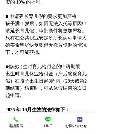
资的 10% 的福利。
■ 申请延长育儿假的要求更加严格
孩子满 1 岁后，如因无法入托等原因申
请延长育儿假，审批条件将更加严格。
只有在公共职业安定所所长认可申请人
确实希望尽快复职但无托育资源的情况
下，才可能获批。
■修改出生时育儿给付金的申请期限
出生时育儿休业给付金（产后爸爸育儿
假）在孩子出生日起8周内（28天或第2
期结束）结束时，可从休假结束的次日
起申请。
2025 年 10月生效的法律如下：
■ 设立教育训练休假给付金
对休假接受教育培训的参保人员，设立
電話番号
LINE
お問い合わせフォーム
相当于基本津贴的补助金，支付一定比