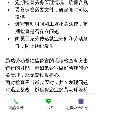
定期检查劳务管理情况，确保合规
妥善保管必要文件，确保随时可以
提供
遵守劳动时间和工资相关法律，定
期检查是否存在问题
向员工充分传达就业守则和劳动条
件，防止纠纷发生
虽然劳动基准监督官的现场检查有突击
进行的可能，但如果企业做好合规的劳
务管理，就无需过度担心。
面对检查应当诚实应对，并在发现问题
时迅速整改，以确保企业的劳动环境符
合法律规定。
36协议
労働基準法
立入検査
労働基準監督署
電話番号
LINE
お問い合わせフォーム
最低賃金法
労働安全衛生法
労働者名簿
賃金台帳