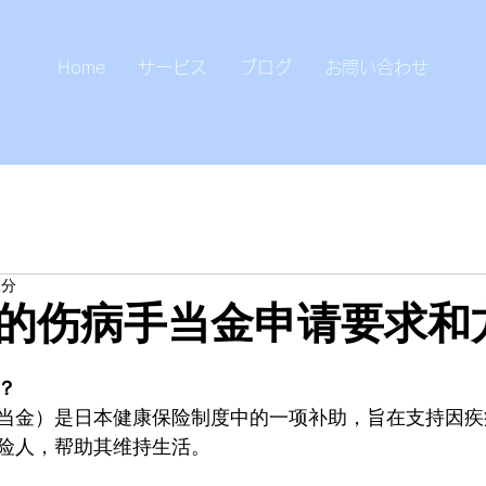
Home
サービス
ブログ
お問い合わせ
2分
的伤病手当金申请要求和
？
当金）是日本健康保险制度中的一项补助，旨在支持因疾
险人，帮助其维持生活。